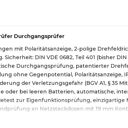
üfer Durchgangsprüfer
n mit Polaritätsanzeige, 2-polige Drehfeldri
icherheit: DIN VDE 0682, Teil 401 (bisher DIN
ische Durchgangsprüfung, patentierter Drehfe
lung ohne Gegenpotential, Polaritätsanzeige, I
derung der Verletzungsgefahr (BGV A1, § 35 Mi
oder bei leeren Batterien, automatische, inte
rietest zur Eigenfunktionsprüfung, einzigartig
nhandprüfung an Netzsteckdosen mit 19 mm Kont