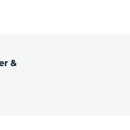
ntweder im Originalkarton oder in einem neutra
er &