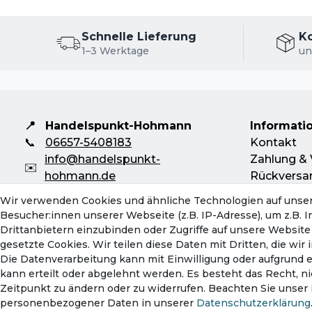
Schnelle Lieferung
K
1–3 Werktage
un
📍
Handelspunkt-Hohmann
Informati
📞
06657-5408183
Kontakt
info@handelspunkt-
Zahlung & 
✉️
hohmann.de
Rückversa
Mo-Do: 08:00 - 16:30 Uhr
Servicebeg
Wir verwenden Cookies und ähnliche Technologien auf unse
Fr: 08:00 - 13:00 Uhr
Hinweise z
Besucher:innen unserer Webseite (z.B. IP-Adresse), um z.B. 
Batterieen
Drittanbietern einzubinden oder Zugriffe auf unsere Website 
gesetzte Cookies. Wir teilen diese Daten mit Dritten, die wi
Die Datenverarbeitung kann mit Einwilligung oder aufgrund 
kann erteilt oder abgelehnt werden. Es besteht das Recht, ni
Zeitpunkt zu ändern oder zu widerrufen. Beachten Sie unser
personenbezogener Daten in unserer
Daten­schutz­erklärung
Impressum
Daten