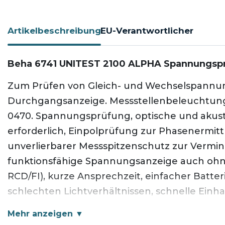
Artikelbeschreibung
EU-Verantwortlicher
Beha 6741 UNITEST 2100 ALPHA Spannungspr
Zum Prüfen von Gleich- und Wechselspannunge
Durchgangsanzeige. Messstellenbeleuchtung. S
0470. Spannungsprüfung, optische und akust
erforderlich, Einpolprüfung zur Phasenermitt
unverlierbarer Messspitzenschutz zur Vermin
funktionsfähige Spannungsanzeige auch ohne 
RCD/FI), kurze Ansprechzeit, einfacher Batte
schlechten Lichtverhältnissen, schnelle Ei
lösen.