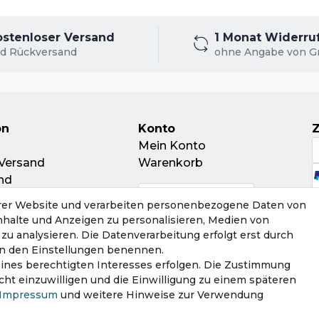
ostenloser Versand
1 Monat Widerru
d Rückversand
ohne Angabe von G
on
Konto
Mein Konto
Versand
Warenkorb
nd
leitschein
rer Website und verarbeiten personenbezogene Daten von
ur
Inhalte und Anzeigen zu personalisieren, Medien von
tsorgung
zu analysieren. Die Datenverarbeitung erfolgt erst durch
r in den Einstellungen benennen.
eines berechtigten Interesses erfolgen. Die Zustimmung
cht einzuwilligen und die Einwilligung zu einem späteren
Impressum
und weitere Hinweise zur Verwendung
.
­schutz­erklärung
AGB
Widerrufs­recht
Vertrag wid