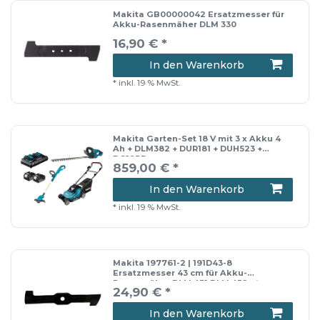
Makita GB00000042 Ersatzmesser für
Akku-Rasenmäher DLM 330
16,90 € *
In den Warenkorb
*
inkl. 19 % MwSt.
Makita Garten-Set 18 V mit 3 x Akku 4
Ah + DLM382 + DUR181 + DUH523 +
DC18RD
859,00 € *
In den Warenkorb
*
inkl. 19 % MwSt.
Makita 197761-2 | 191D43-8
Ersatzmesser 43 cm für Akku-
Rasenmäher DLM 431 DLM 432 etc.
24,90 € *
In den Warenkorb