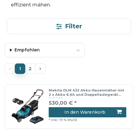
effizient mähen.
Filter
Empfohlen
1
2
Makita DLM 432 Akku-Rasenmäher mit
2 x Akku 6 Ah und Doppelladegerät
DC18RD
530,00 € *
In den Warenkorb
*
inkl. 19 % MwSt.