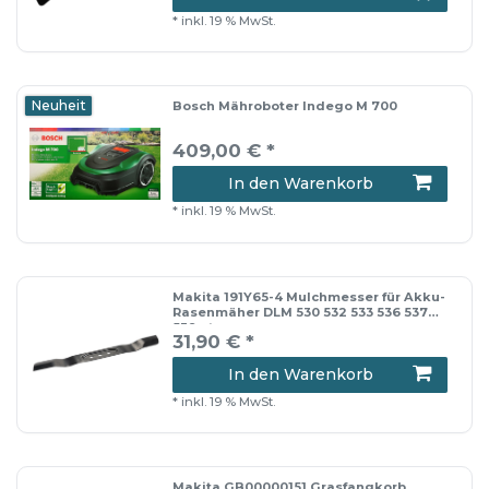
*
inkl. 19 % MwSt.
Neuheit
Bosch Mähroboter Indego M 700
409,00 € *
In den Warenkorb
*
inkl. 19 % MwSt.
Makita 191Y65-4 Mulchmesser für Akku-
Rasenmäher DLM 530 532 533 536 537
538 etc.
31,90 € *
In den Warenkorb
*
inkl. 19 % MwSt.
Makita GB00000151 Grasfangkorb