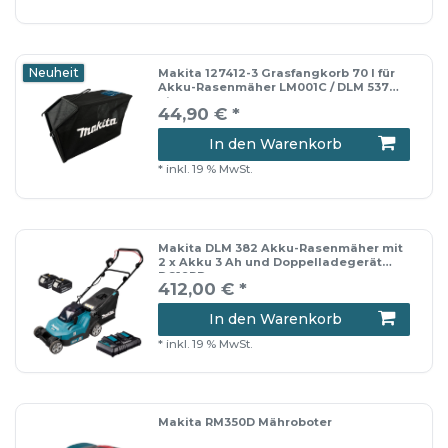
Neuheit
Makita 127412-3 Grasfangkorb 70 l für
Akku-Rasenmäher LM001C / DLM 537
etc.
44,90 € *
In den Warenkorb
*
inkl. 19 % MwSt.
Makita DLM 382 Akku-Rasenmäher mit
2 x Akku 3 Ah und Doppelladegerät
DC18RD
412,00 € *
In den Warenkorb
*
inkl. 19 % MwSt.
Makita RM350D Mähroboter