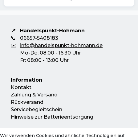
Unverlierbarer Messspitzenschutz zur
Verminderung der Verletzungsgefahr
Vibrationsfunktion
Kein versehentliches Auslösen von
📍
Handelspunkt-Hohmann
RCD/FI-Schutzschaltern
📞
06657-5408183
✉️
info@handelspunkt-hohmann.de
Messstellenbeleuchtung mittels weißer
Mo-Do: 08:00 - 16:30 Uhr
LED
Fr: 08:00 - 13:00 Uhr
Schnelle Einhandprüfung an
Netzsteckdosen mit 19 mm
Information
Kontaktabstand, ohne Prüfspitze vom
Kontakt
Gerät zu lösen
Zahlung & Versand
Gebaut und TÜV-GS geprüft nach der
Rückversand
Servicebegleitschein
neuesten Norm für Spannungsprüfer
Hinweise zur Batterieentsorgung
DIN VDE 0682-401:2011, DIN EN-61243-
3:201
Wir verwenden Cookies und ähnliche Technologien auf
Konto