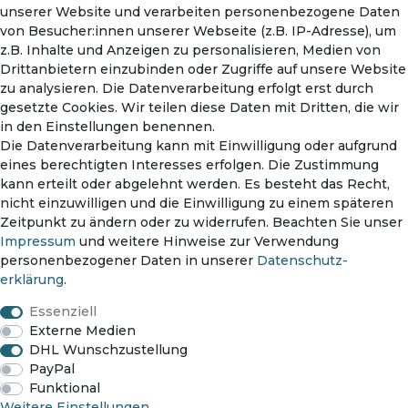
unserer Website und verarbeiten personenbezogene Daten
Mein Konto
von Besucher:innen unserer Webseite (z.B. IP-Adresse), um
Warenkorb
z.B. Inhalte und Anzeigen zu personalisieren, Medien von
Lieferumfang
Drittanbietern einzubinden oder Zugriffe auf unsere Website
zu analysieren. Die Datenverarbeitung erfolgt erst durch
Spannungsprüfer
gesetzte Cookies. Wir teilen diese Daten mit Dritten, die wir
in den Einstellungen benennen.
Die Datenverarbeitung kann mit Einwilligung oder aufgrund
📦 Versandhinweis: Die Lieferung erfolgt
eines berechtigten Interesses erfolgen. Die Zustimmung
entweder im Originalkarton oder in
kann erteilt oder abgelehnt werden. Es besteht das Recht,
nicht einzuwilligen und die Einwilligung zu einem späteren
Zahlungsmethoden
einem neutralen Versandkarton.
Zeitpunkt zu ändern oder zu widerrufen. Beachten Sie unser
Impressum
und weitere Hinweise zur Verwendung
personenbezogener Daten in unserer
Daten­schutz­
erklärung
.
Versanddienst
Essenziell
Externe Medien
DHL Wunschzustellung
PayPal
Funktional
Impressum
Daten­schutz­erklärung
AGB
Weitere Einstellungen