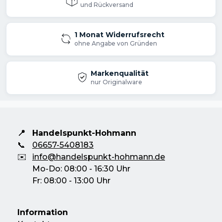
und Rückversand
Lieferumfang
Akku-Vertikutierer DUV320
1 Monat Widerrufsrecht
ohne Angabe von Gründen
📦 Versandhinweis: Die Lieferung erfolgt
Markenqualität
entweder im Originalkarton oder in
nur Originalware
einem neutralen Versandkarton.
📍
Handelspunkt-Hohmann
📞
06657-5408183
✉️
info@handelspunkt-hohmann.de
Mo-Do: 08:00 - 16:30 Uhr
Fr: 08:00 - 13:00 Uhr
Information