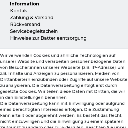
Information
Kontakt
Zahlung & Versand
Rückversand
Servicebegleitschein
Hinweise zur Batterieentsorgung
Wir verwenden Cookies und ähnliche Technologien auf
Konto
unserer Website und verarbeiten personenbezogene Daten
Mein Konto
von Besucher:innen unserer Webseite (z.B. IP-Adresse), um
Warenkorb
z.B. Inhalte und Anzeigen zu personalisieren, Medien von
Drittanbietern einzubinden oder Zugriffe auf unsere Website
zu analysieren. Die Datenverarbeitung erfolgt erst durch
gesetzte Cookies. Wir teilen diese Daten mit Dritten, die wir
in den Einstellungen benennen.
Die Datenverarbeitung kann mit Einwilligung oder aufgrund
eines berechtigten Interesses erfolgen. Die Zustimmung
kann erteilt oder abgelehnt werden. Es besteht das Recht,
nicht einzuwilligen und die Einwilligung zu einem späteren
Zahlungsmethoden
Zeitpunkt zu ändern oder zu widerrufen. Beachten Sie unser