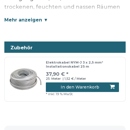
trockenen, feuchten und nassen Räumen
sowie im Mauerwerk und im Beton,
ausgenommen für direkte Einbettung in
Schüttel-, Rüttel- oder Stampfbeton
geeignet. Auch für die Verwendung im
Zubehör
Freien geeignet, sofern vor direkter
Sonneneinstrahlung geschützt, jedoch
Elektrokabel NYM-J 3 x 2,5 mm²
Installationskabel 25 m
nicht im Erdreich.
37,90 € *
25
Meter
| 1,52 € / Meter
In den Warenkorb
Lieferumfang
*
inkl. 19 % MwSt.
Elektrokabel 50 m
📦 Versandhinweis: Die Lieferung erfolgt