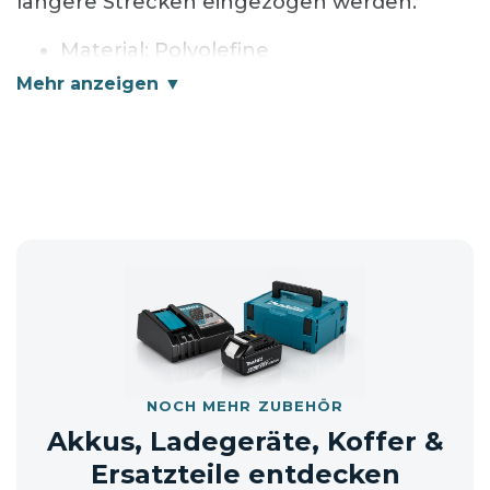
längere Strecken eingezogen werden.
Material: Polyolefine
nicht flammenausbreitend
Lieferumfang
Lehrrohr 25 m
📦 Versandhinweis: Die Lieferung erfolgt
entweder im Originalkarton oder in
einem neutralen Versandkarton.
NOCH MEHR ZUBEHÖR
Akkus, Ladegeräte, Koffer &
Ersatzteile entdecken