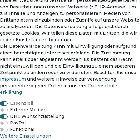
unserer Website und verarbeiten personenbezogene Daten
Mein Konto
von Besucher:innen unserer Webseite (z.B. IP-Adresse), um
Warenkorb
z.B. Inhalte und Anzeigen zu personalisieren, Medien von
Drittanbietern einzubinden oder Zugriffe auf unsere Website
zu analysieren. Die Datenverarbeitung erfolgt erst durch
gesetzte Cookies. Wir teilen diese Daten mit Dritten, die wir
in den Einstellungen benennen.
Die Datenverarbeitung kann mit Einwilligung oder aufgrund
eines berechtigten Interesses erfolgen. Die Zustimmung
kann erteilt oder abgelehnt werden. Es besteht das Recht,
nicht einzuwilligen und die Einwilligung zu einem späteren
Zahlungsmethoden
Zeitpunkt zu ändern oder zu widerrufen. Beachten Sie unser
Impressum
und weitere Hinweise zur Verwendung
personenbezogener Daten in unserer
Daten­schutz­
erklärung
.
Versanddienst
Essenziell
Externe Medien
DHL Wunschzustellung
PayPal
Funktional
Impressum
Daten­schutz­erklärung
AGB
Weitere Einstellungen