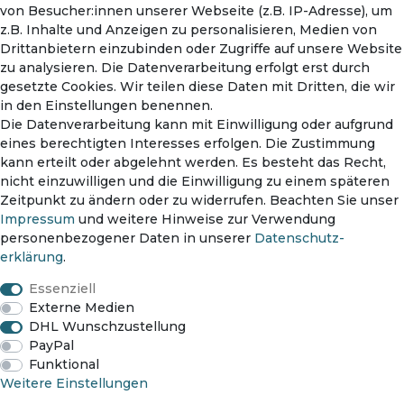
von Besucher:innen unserer Webseite (z.B. IP-Adresse), um
Warenkorb
z.B. Inhalte und Anzeigen zu personalisieren, Medien von
Drittanbietern einzubinden oder Zugriffe auf unsere Website
zu analysieren. Die Datenverarbeitung erfolgt erst durch
gesetzte Cookies. Wir teilen diese Daten mit Dritten, die wir
in den Einstellungen benennen.
Die Datenverarbeitung kann mit Einwilligung oder aufgrund
eines berechtigten Interesses erfolgen. Die Zustimmung
kann erteilt oder abgelehnt werden. Es besteht das Recht,
nicht einzuwilligen und die Einwilligung zu einem späteren
Zahlungsmethoden
Zeitpunkt zu ändern oder zu widerrufen. Beachten Sie unser
Impressum
und weitere Hinweise zur Verwendung
personenbezogener Daten in unserer
Daten­schutz­
erklärung
.
Versanddienst
Essenziell
Externe Medien
DHL Wunschzustellung
PayPal
Funktional
Impressum
Daten­schutz­erklärung
AGB
Weitere Einstellungen