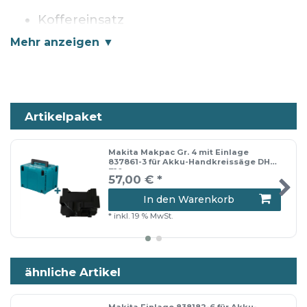
Koffereinsatz
📦 Versandhinweis: Die Lieferung erfolgt
entweder im Originalkarton oder in
einem neutralen Versandkarton.
Artikelpaket
Makita Makpac Gr. 4 mit Einlage
837861-3 für Akku-Handkreissäge DHS
710
57,00 € *
In den Warenkorb
*
inkl. 19 % MwSt.
ähnliche Artikel