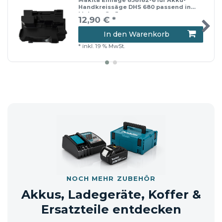
Makita Einlage 838182-6 für Akku-
Handkreissäge DHS 680 passend in
Makpac Gr. 3
12,90 € *
In den Warenkorb
*
inkl. 19 % MwSt.
NOCH MEHR ZUBEHÖR
Akkus, Ladegeräte, Koffer &
Ersatzteile entdecken