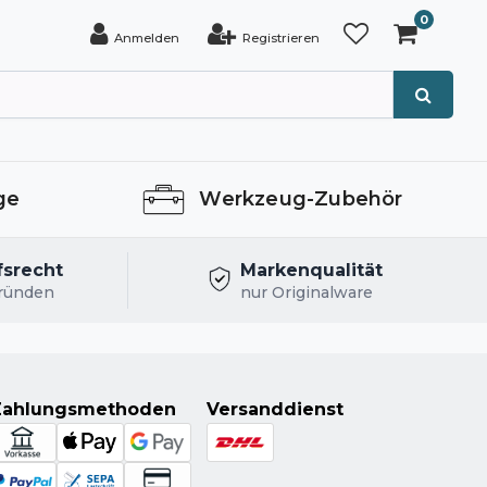
0
Anmelden
Registrieren
ge
Werkzeug-Zubehör
fsrecht
Markenqualität
ründen
nur Originalware
Zahlungsmethoden
Versanddienst