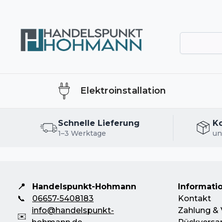
Elektroinstallation
Schnelle Lieferung
K
1–3 Werktage
un
📍
Handelspunkt-Hohmann
Informati
📞
06657-5408183
Kontakt
info@handelspunkt-
Zahlung & 
✉️