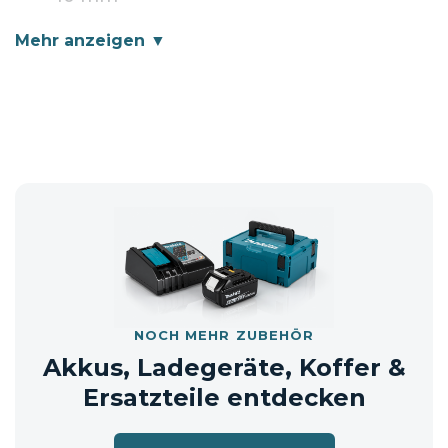
Lieferumfang
3 x 10 m
100 Hülsen
📦 Versandhinweis: Die Lieferung erfolgt
entweder im Originalkarton oder in
einem neutralen Versandkarton.
NOCH MEHR ZUBEHÖR
Akkus, Ladegeräte, Koffer &
Ersatzteile entdecken