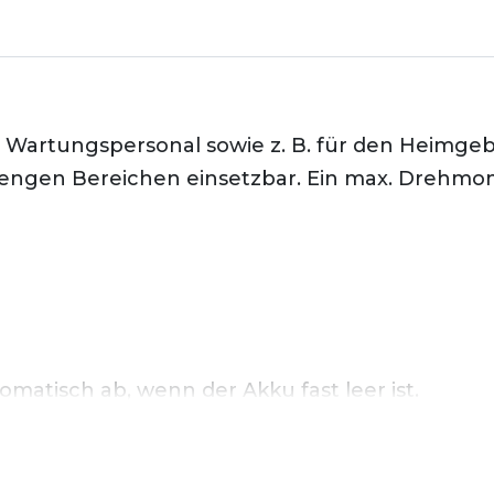
artungspersonal sowie z. B. für den Heimgebr
in engen Bereichen einsetzbar. Ein max. Dreh
omatisch ab, wenn der Akku fast leer ist.
hwindigkeit und hohes Drehmoment
ohrstufe