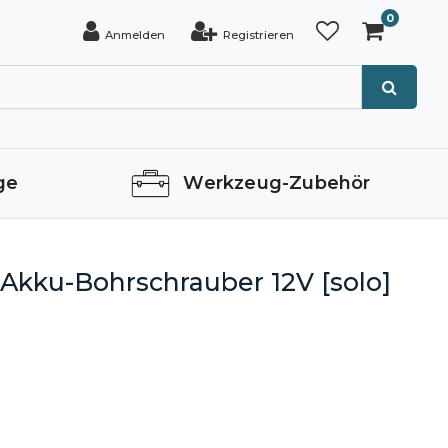
0
Anmelden
Registrieren
ge
Werkzeug-Zubehör
kku-Bohrschrauber 12V [solo]