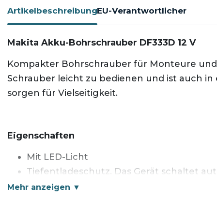
Artikelbeschreibung
EU-Verantwortlicher
Makita Akku-Bohrschrauber DF333D 12 V
Kompakter Bohrschrauber für Monteure und W
Schrauber leicht zu bedienen und ist auch 
sorgen für Vielseitigkeit.
Eigenschaften
Mit LED-Licht
Tiefentladeschutz. Das Gerät schaltet aut
Kraftvoller Motor für hohe Arbeitsgesc
2-Gang-Vollmetall-Planetengetriebe
20-fache Drehmomenteinstellung plus B