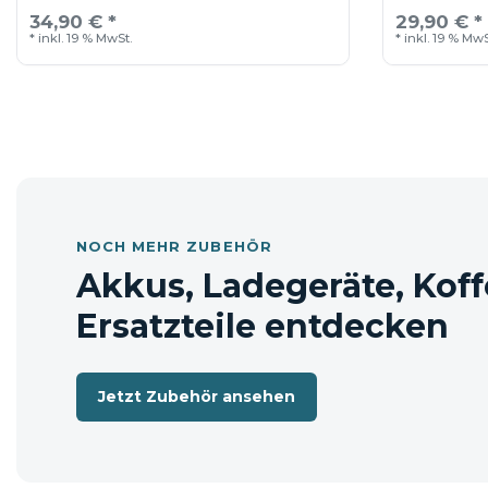
Akkutyp Li-ion
34,90 € *
29,90 € *
*
inkl. 19 % MwSt.
*
inkl. 19 % MwS
Aufnahme 3/8 "
Schalldruckpegel (L
) 70 dB(A)
pA
K-Wert Geräusch 3 dB(A)
Vibration ≤ 2,5 m/s²
K-Wert Vibration 1,5 m/s²
NOCH MEHR ZUBEHÖR
Lieferumfang
Akkus, Ladegeräte, Koff
Ersatzteile entdecken
Akku-Bohrschrauber DF 333 D
Jetzt Zubehör ansehen
solo = ohne Akku und ohne Ladegerät