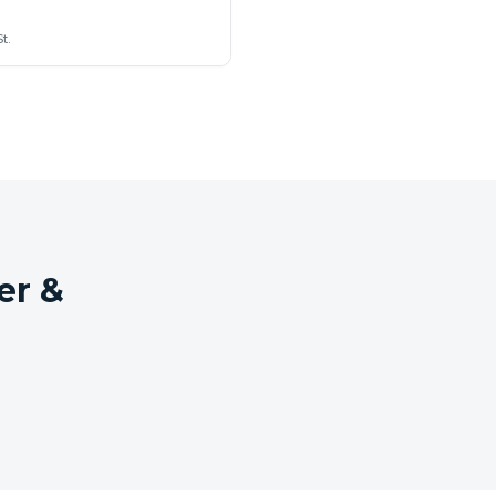
t.
er &