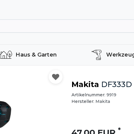
Haus & Garten
Werkzeu
Makita
DF333D A
Artikelnummer:
9919
Hersteller:
Makita
*
47,00 EUR