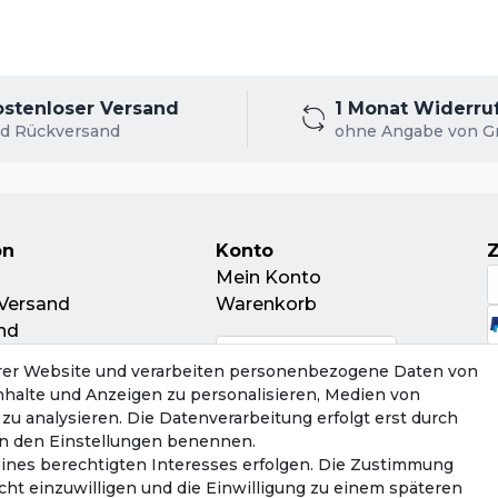
ntweder im Originalkarton oder in einem neutra
ostenloser Versand
1 Monat Widerru
d Rückversand
ohne Angabe von G
on
Konto
Mein Konto
Versand
Warenkorb
nd
leitschein
rer Website und verarbeiten personenbezogene Daten von
ur
Inhalte und Anzeigen zu personalisieren, Medien von
tsorgung
zu analysieren. Die Datenverarbeitung erfolgt erst durch
r in den Einstellungen benennen.
eines berechtigten Interesses erfolgen. Die Zustimmung
cht einzuwilligen und die Einwilligung zu einem späteren