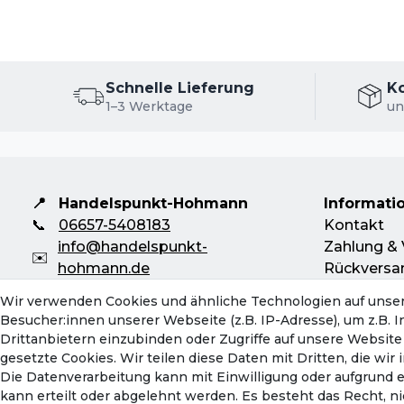
📦 Versandhinweis: Die Lieferung erfolgt e
Schnelle Lieferung
K
1–3 Werktage
un
📍
Handelspunkt-Hohmann
Informati
📞
06657-5408183
Kontakt
info@handelspunkt-
Zahlung & 
✉️
hohmann.de
Rückversa
Mo-Do: 08:00 - 16:30 Uhr
Servicebeg
Wir verwenden Cookies und ähnliche Technologien auf unse
Fr: 08:00 - 13:00 Uhr
Hinweise z
Besucher:innen unserer Webseite (z.B. IP-Adresse), um z.B. 
Batterieen
Drittanbietern einzubinden oder Zugriffe auf unsere Website 
gesetzte Cookies. Wir teilen diese Daten mit Dritten, die wi
Die Datenverarbeitung kann mit Einwilligung oder aufgrund 
kann erteilt oder abgelehnt werden. Es besteht das Recht, ni