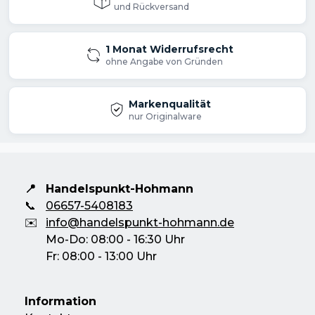
speziell für leichteres Überkopfarbeiten
und Rückversand
entwickelt. Kompatibel mit dem Bosch
Professional 18V System und mit der
1 Monat Widerrufsrecht
ohne Angabe von Gründen
markenübergreifenden AMPShare Akku
Allianz.
Markenqualität
nur Originalware
Technische Daten
Schlagenergie (gemäß EPTA
📍
Handelspunkt-Hohmann
05/2016) 1,9 J
📞
06657-5408183
✉️
info@handelspunkt-hohmann.de
Schlagzahl bei Nenndrehzahl 0 – 4.675
Mo-Do: 08:00 - 16:30 Uhr
bpm
Fr: 08:00 - 13:00 Uhr
Nenndrehzahl 0 – 1.050 min-1
Akkuspannung 18,0 V
Information
Gewicht exkl. Akku 2,3 kg