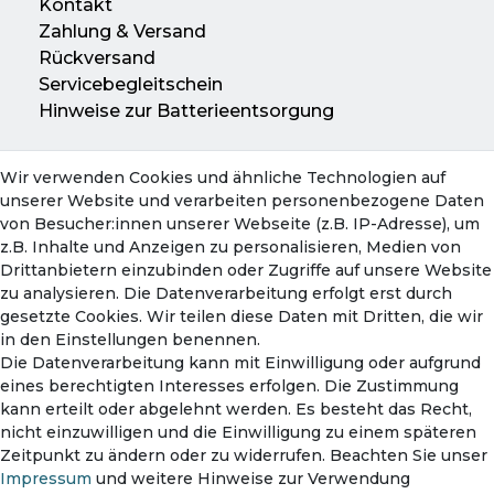
Kontakt
Werkzeugaufnahme SDS plus
Zahlung & Versand
Bohr-Ø in Beton mit Hammerbohrern 4
Rückversand
Servicebegleitschein
– 22 mm
Hinweise zur Batterieentsorgung
Optimaler Einsatzbereich Beton mit
Hammerbohrern 4 – 12 mm
Wir verwenden Cookies und ähnliche Technologien auf
Konto
Hammerbohren in Beton
unserer Website und verarbeiten personenbezogene Daten
Mein Konto
Schwingungsemissionswert ah 14 m/s²
von Besucher:innen unserer Webseite (z.B. IP-Adresse), um
Warenkorb
z.B. Inhalte und Anzeigen zu personalisieren, Medien von
Unsicherheit K 1,5 m/s²
Drittanbietern einzubinden oder Zugriffe auf unsere Website
Meißeln in Beton
zu analysieren. Die Datenverarbeitung erfolgt erst durch
gesetzte Cookies. Wir teilen diese Daten mit Dritten, die wir
Schwingungsemissionswert ah 9,4 m/s²
in den Einstellungen benennen.
Unsicherheit K 1,5 m/s²
Die Datenverarbeitung kann mit Einwilligung oder aufgrund
eines berechtigten Interesses erfolgen. Die Zustimmung
kann erteilt oder abgelehnt werden. Es besteht das Recht,
nicht einzuwilligen und die Einwilligung zu einem späteren
Zahlungsmethoden
Lieferumfang
Zeitpunkt zu ändern oder zu widerrufen. Beachten Sie unser
Impressum
und weitere Hinweise zur Verwendung