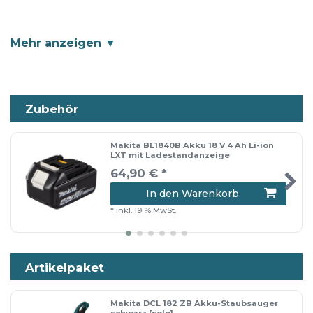
Eigenschaften
2 Leistungsstufen
Ideal für Polstermöbel und
Zubehör
Treppenstufen oder den
Werkstatteinsatz
Makita BL1840B Akku 18 V 4 Ah Li-ion
Mit 2 Saugstufen
LXT mit Ladestandanzeige
64,90 € *
Wahlweise einsetzbar mit Staubbeutel
In den Warenkorb
aus Papier oder Textil
*
inkl. 19 % MwSt.
Tiefentladeschutz. Das Gerät schaltet
automatisch ab, wenn der Akku fast
leer ist
Artikelpaket
Makita DCL 182 ZB Akku-Staubsauger