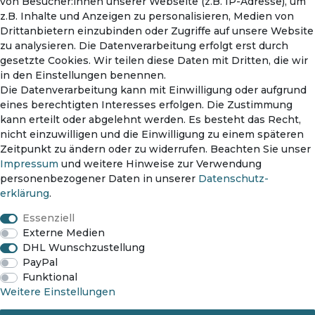
von Besucher:innen unserer Webseite (z.B. IP-Adresse), um
Warenkorb
z.B. Inhalte und Anzeigen zu personalisieren, Medien von
Drittanbietern einzubinden oder Zugriffe auf unsere Website
zu analysieren. Die Datenverarbeitung erfolgt erst durch
gesetzte Cookies. Wir teilen diese Daten mit Dritten, die wir
in den Einstellungen benennen.
Die Datenverarbeitung kann mit Einwilligung oder aufgrund
eines berechtigten Interesses erfolgen. Die Zustimmung
kann erteilt oder abgelehnt werden. Es besteht das Recht,
nicht einzuwilligen und die Einwilligung zu einem späteren
Zahlungsmethoden
Zeitpunkt zu ändern oder zu widerrufen. Beachten Sie unser
Impressum
und weitere Hinweise zur Verwendung
personenbezogener Daten in unserer
Daten­schutz­
erklärung
.
Versanddienst
Essenziell
Externe Medien
DHL Wunschzustellung
PayPal
Funktional
Impressum
Daten­schutz­erklärung
AGB
Weitere Einstellungen