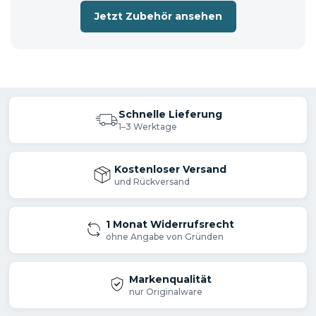
Jetzt Zubehör ansehen
Lieferumfang
Akku-Staubsauger DCL182ZB
Akku 5 Ah BL1850B
Schnelle Lieferung
Ladegerät
1–3 Werktage
📦 Versandhinweis: Die Lieferung erfolgt
Kostenloser Versand
und Rückversand
entweder im Originalkarton oder in
einem neutralen Versandkarton.
1 Monat Widerrufsrecht
ohne Angabe von Gründen
Markenqualität
nur Originalware