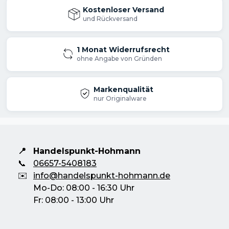
Akku BL1830B - Li-Ionen Akku für 18 V LXT
Kostenloser Versand
Maschinen
und Rückversand
3,0 Ah Li-Ionen Akku mit
1 Monat Widerrufsrecht
Ladezustandsanzeige. Leistungsstarker
ohne Angabe von Gründen
Akku für 18 V LXT Makita Maschinen.
Ladezeit mit einem Schnellladegerät ca. 22
Markenqualität
nur Originalware
Minuten.
Lieferumfang
📍
Handelspunkt-Hohmann
📞
06657-5408183
Arbeitsleuchte LED Lampe
✉️
info@handelspunkt-hohmann.de
Akku 3 Ah BL1830B
Mo-Do: 08:00 - 16:30 Uhr
Ladegerät DC18RC
Fr: 08:00 - 13:00 Uhr