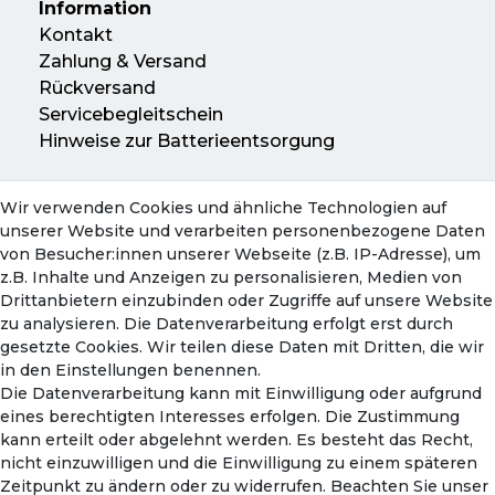
Information
📦 Versandhinweis: Die Lieferung erfolgt
Kontakt
entweder im Originalkarton oder in
Zahlung & Versand
einem neutralen Versandkarton.
Rückversand
Servicebegleitschein
Hinweise zur Batterieentsorgung
Wir verwenden Cookies und ähnliche Technologien auf
Konto
unserer Website und verarbeiten personenbezogene Daten
Mein Konto
von Besucher:innen unserer Webseite (z.B. IP-Adresse), um
Warenkorb
z.B. Inhalte und Anzeigen zu personalisieren, Medien von
Drittanbietern einzubinden oder Zugriffe auf unsere Website
zu analysieren. Die Datenverarbeitung erfolgt erst durch
gesetzte Cookies. Wir teilen diese Daten mit Dritten, die wir
in den Einstellungen benennen.
Die Datenverarbeitung kann mit Einwilligung oder aufgrund
eines berechtigten Interesses erfolgen. Die Zustimmung
kann erteilt oder abgelehnt werden. Es besteht das Recht,
nicht einzuwilligen und die Einwilligung zu einem späteren
Zahlungsmethoden
Zeitpunkt zu ändern oder zu widerrufen. Beachten Sie unser