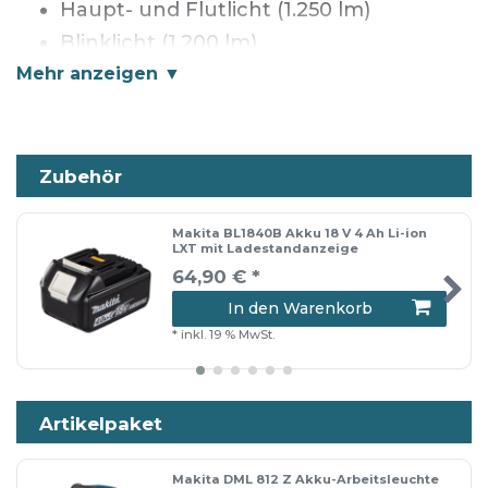
Haupt- und Flutlicht (1.250 lm)
Blinklicht (1.200 lm).
Mit dem Flutlicht erreicht der Handstrahler
eine Leuchtweite von 640 m.
Zubehör
Eigenschaften
Makita BL1840B Akku 18 V 4 Ah Li-ion
LXT mit Ladestandanzeige
Ummantelter Handgriff sorgt für
64,90 € *
sicheren Halt und angenehmes
In den Warenkorb
Greifgefühl
*
inkl. 19 % MwSt.
Tiefentladeschutz. Das Gerät schaltet
automatisch ab, wenn der Akku fast
Artikelpaket
leer ist.
XPT - Extreme Protection Technology.
Makita DML 812 Z Akku-Arbeitsleuchte