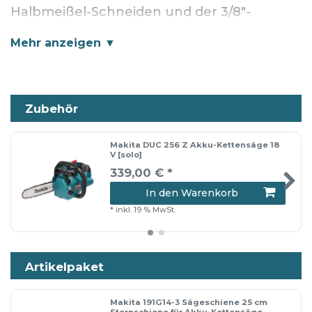
Halbmeißel-Schneiden und der 3/8"-
Teilung, erzeugt die Sägekette ein grobes
Schnittbild, ist haltbar und recht einfach zu
feilen.
Zubehör
Passend für
Makita DUC 256 Z Akku-Kettensäge 18
Makita für Kettensägenaufsatz
V [solo]
339,00 € *
EY403MP 191T38-7
In den Warenkorb
Kettensägenaufsatz EY403MP
*
inkl. 19 % MwSt.
Makita Akku-Hochentaster DUA301
Makita Akku-Kettensäge DUC254
Makita Akku-Kettensäge DUC256
Artikelpaket
Makita Akku-Kettensäge UC002G
Makita 191G14-3 Sägeschiene 25 cm