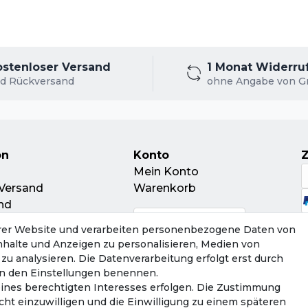
ostenloser Versand
1 Monat Widerru
d Rückversand
ohne Angabe von G
on
Konto
Mein Konto
Versand
Warenkorb
nd
leitschein
rer Website und verarbeiten personenbezogene Daten von
ur
Inhalte und Anzeigen zu personalisieren, Medien von
tsorgung
zu analysieren. Die Datenverarbeitung erfolgt erst durch
r in den Einstellungen benennen.
eines berechtigten Interesses erfolgen. Die Zustimmung
cht einzuwilligen und die Einwilligung zu einem späteren