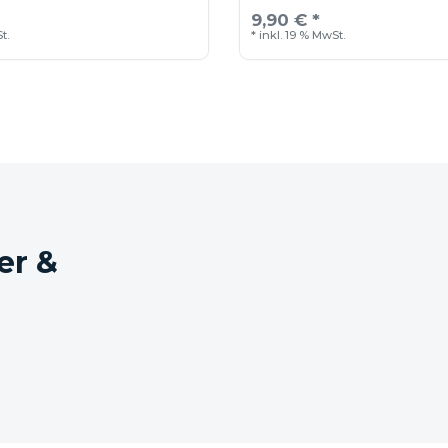
9,90 € *
t.
*
inkl. 19 % MwSt.
er &