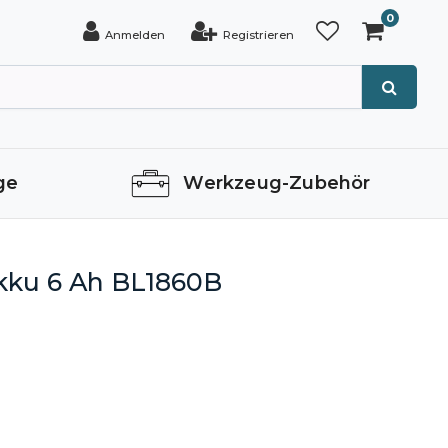
0
Anmelden
Registrieren
ge
Werkzeug-Zubehör
kku 6 Ah BL1860B