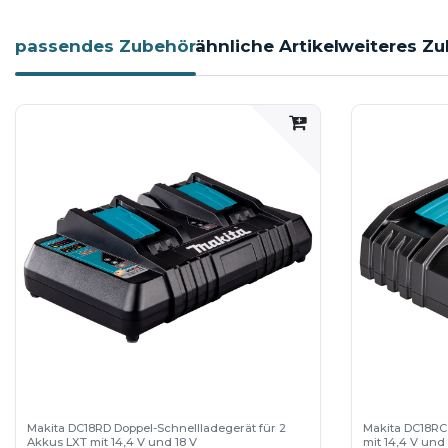
passendes Zubehör
ähnliche Artikel
weiteres Zu
Makita DC18RD Doppel-Schnellladegerät für 2
Makita DC18RC
Akkus LXT mit 14,4 V und 18 V
mit 14,4 V und 