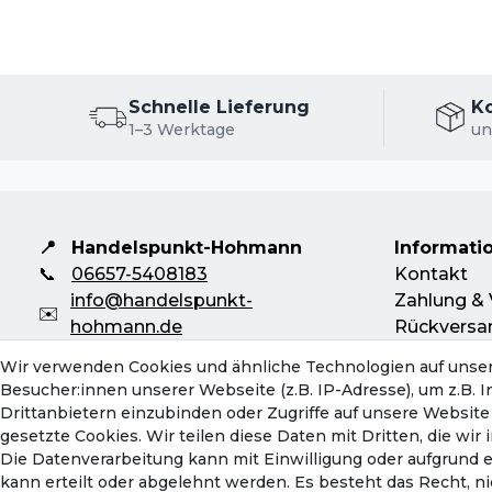
Schnelle Lieferung
K
1–3 Werktage
un
📍
Handelspunkt-Hohmann
Informati
📞
06657-5408183
Kontakt
info@handelspunkt-
Zahlung & 
✉️
hohmann.de
Rückversa
Mo-Do: 08:00 - 16:30 Uhr
Servicebeg
Wir verwenden Cookies und ähnliche Technologien auf unse
Fr: 08:00 - 13:00 Uhr
Hinweise z
Besucher:innen unserer Webseite (z.B. IP-Adresse), um z.B. 
Batterieen
Drittanbietern einzubinden oder Zugriffe auf unsere Website 
gesetzte Cookies. Wir teilen diese Daten mit Dritten, die wi
Die Datenverarbeitung kann mit Einwilligung oder aufgrund 
kann erteilt oder abgelehnt werden. Es besteht das Recht, ni