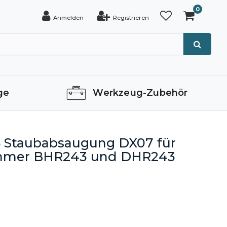
0
Anmelden
Registrieren
ge
Werkzeug-Zubehör
 Staubabsaugung DX07 für
mmer BHR243 und DHR243