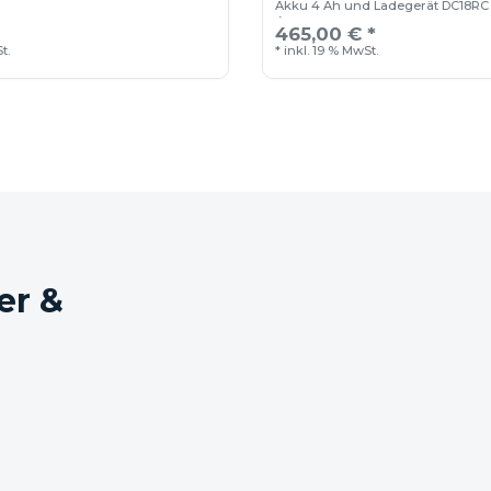
Akku 4 Ah und Ladegerät DC18RC 
4
465,00 € *
t.
*
inkl. 19 % MwSt.
er &