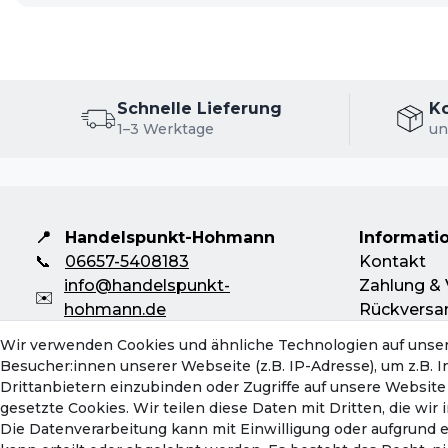
Schnelle Lieferung
K
1–3 Werktage
un
📍
Handelspunkt-Hohmann
Informati
📞
06657-5408183
Kontakt
info@handelspunkt-
Zahlung & 
✉️
hohmann.de
Rückversa
Mo-Do: 08:00 - 16:30 Uhr
Servicebeg
Wir verwenden Cookies und ähnliche Technologien auf unse
Fr: 08:00 - 13:00 Uhr
Hinweise z
Besucher:innen unserer Webseite (z.B. IP-Adresse), um z.B. 
Batterieen
Drittanbietern einzubinden oder Zugriffe auf unsere Website 
gesetzte Cookies. Wir teilen diese Daten mit Dritten, die wi
Die Datenverarbeitung kann mit Einwilligung oder aufgrund 