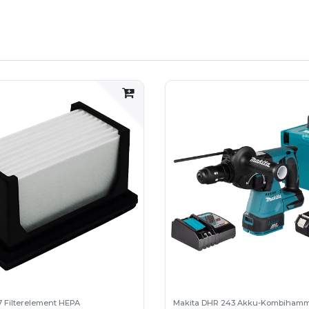
ellung
eabsichtigte Entfernen vom Bohrhammer
n Bohrhammer
ntweder im Originalkarton oder in einem neutra
7 Filterelement HEPA
Makita DHR 243 Akku-Kombihamme