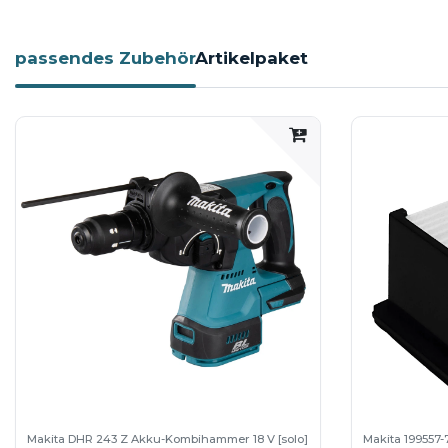
Tiefenbegrenzer für genaue Tiefeneinst
Doppelverriegelung verhindert das unb
passendes Zubehör
Artikelpaket
Stromversorgung automatisch über de
Hubhöhe der Absaugung max. 96 mm
Saugleistung 350 l/min
Gewicht 1,5 kg
Lieferumfang
Staubabsaugung
📦 Versandhinweis: Die Lieferung erfolgt e
Makita DHR 243 Z Akku-Kombihammer 18 V [solo]
Makita 199557-