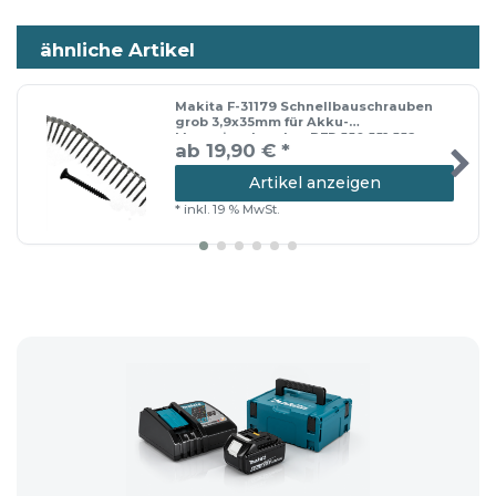
ähnliche Artikel
Lieferumfang
Makita F-31179 Schnellbauschrauben
grob 3,9x35mm für Akku-
Schnellbauschrauben
Magazinschrauber DFR 550 551 552
ab 19,90 € *
Artikel anzeigen
📦 Versandhinweis: Die Lieferung erfolgt
*
inkl. 19 % MwSt.
entweder im Originalkarton oder in
einem neutralen Versandkarton.