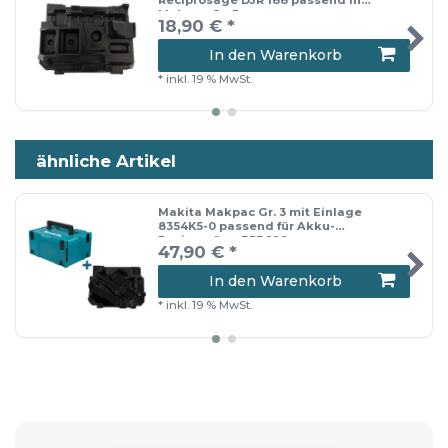
Reciprosäge DJR 188 passend in
einem neutralen Versandkarton.
Makpac Gr. 3
18,90 € *
In den Warenkorb
*
inkl. 19 % MwSt.
ähnliche Artikel
Makita Makpac Gr. 3 mit Einlage
8354K5-0 passend für Akku-
Reciprosäge DJR 189
47,90 € *
In den Warenkorb
*
inkl. 19 % MwSt.