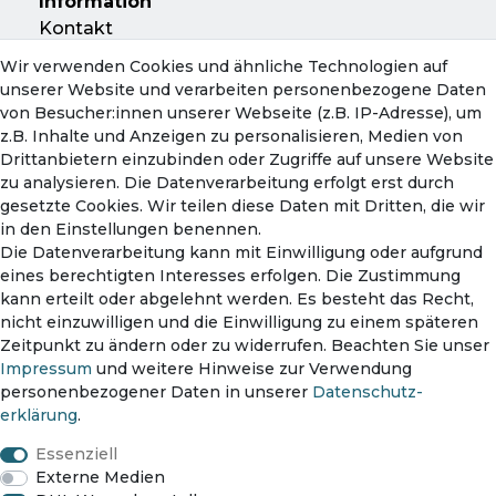
Information
Kontakt
Zahlung & Versand
Wir verwenden Cookies und ähnliche Technologien auf
Rückversand
unserer Website und verarbeiten personenbezogene Daten
Servicebegleitschein
von Besucher:innen unserer Webseite (z.B. IP-Adresse), um
Hinweise zur Batterieentsorgung
z.B. Inhalte und Anzeigen zu personalisieren, Medien von
Drittanbietern einzubinden oder Zugriffe auf unsere Website
zu analysieren. Die Datenverarbeitung erfolgt erst durch
Konto
gesetzte Cookies. Wir teilen diese Daten mit Dritten, die wir
in den Einstellungen benennen.
Mein Konto
Die Datenverarbeitung kann mit Einwilligung oder aufgrund
Warenkorb
eines berechtigten Interesses erfolgen. Die Zustimmung
kann erteilt oder abgelehnt werden. Es besteht das Recht,
nicht einzuwilligen und die Einwilligung zu einem späteren
Zahlungsmethoden
Zeitpunkt zu ändern oder zu widerrufen. Beachten Sie unser
Impressum
und weitere Hinweise zur Verwendung
personenbezogener Daten in unserer
Daten­schutz­
erklärung
.
Versanddienst
Essenziell
Externe Medien