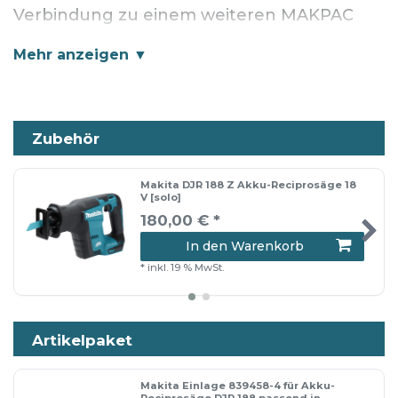
Verbindung zu einem weiteren MAKPAC
oder einer Toolbox. Mit dem breiten
Tragegriff kann der MAKPAC angenehm
getragen werden.
Tiefenziehteil 8394584 passend für Akku-
Zubehör
Reciprosäge DJR188.
Makita DJR 188 Z Akku-Reciprosäge 18
V [solo]
180,00 € *
Lieferumfang
In den Warenkorb
Einlage
*
inkl. 19 % MwSt.
Makpac Gr. 3
Artikelpaket
📦 Versandhinweis: Die Lieferung erfolgt
entweder im Originalkarton oder in
Makita Einlage 839458-4 für Akku-