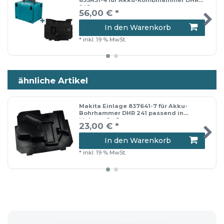
835A31-4 für Akku-Kombihammer DHR
243
56,00 € *
In den Warenkorb
*
inkl. 19 % MwSt.
ähnliche Artikel
Makita Einlage 837641-7 für Akku-
Bohrhammer DHR 241 passend in
Makpac Gr. 3
23,00 € *
In den Warenkorb
*
inkl. 19 % MwSt.