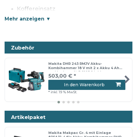
Koffereinsatz
📦 Versandhinweis: Die Lieferung erfolgt
entweder im Originalkarton oder in
einem neutralen Versandkarton.
Zubehör
Makita DHR 243 RMJV Akku-
Kombihammer 18 V mit 2 x Akku 4 Ah
und Ladegerät DC18RC inkl.
503,00 € *
Absaugung im Makpac Gr. 4
In den Warenkorb
*
inkl. 19 % MwSt.
Artikelpaket
Makita Makpac Gr. 4 mit Einlage