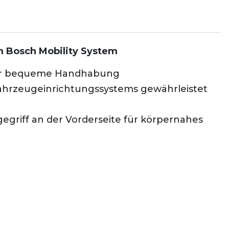
m Bosch Mobility System
 für bequeme Handhabung
ahrzeugeinrichtungssystems gewährleistet
gegriff an der Vorderseite für körpernahes
 Bosch Mobility Systems. Der optimierte
 Handhabung. Die umfassende Kompatibilität