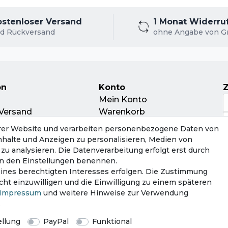
ostenloser Versand
1 Monat Widerru
d Rückversand
ohne Angabe von G
on
Konto
Mein Konto
Versand
Warenkorb
nd
rer Website und verarbeiten personenbezogene Daten von
leitschein
Inhalte und Anzeigen zu personalisieren, Medien von
ur
zu analysieren. Die Datenverarbeitung erfolgt erst durch
tsorgung
r in den Einstellungen benennen.
eines berechtigten Interesses erfolgen. Die Zustimmung
cht einzuwilligen und die Einwilligung zu einem späteren
Impressum
und weitere Hinweise zur Verwendung
.
­schutz­erklärung
AGB
Widerrufs­recht
Vertrag wid
llung
PayPal
Funktional