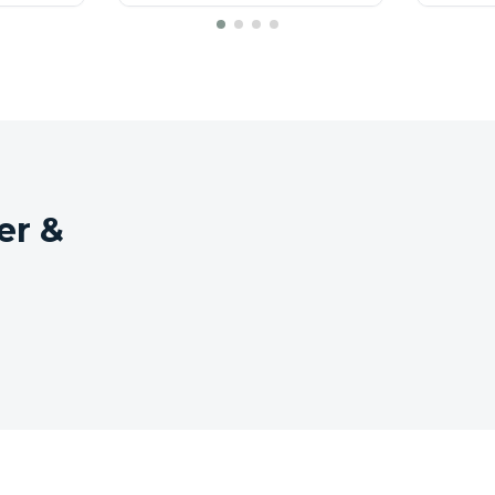
ntweder im Originalkarton oder in einem neutra
er &