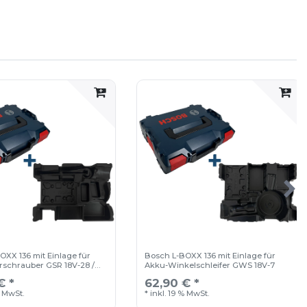
ür absolute Flexibilität. Die fest
ür ihr robustes Design, während es der
ie eignet sich für die Aufbewahrung und den
OXX Roller.
eit von 50 kg. Für ihr herausragendes Design
rd sowie einem pro-K award ausgezeichnet.
OXX 136 mit Einlage für
Bosch L-BOXX 136 mit Einlage für
schrauber GSR 18V-28 /
Akku-Winkelschleifer GWS 18V-7
€ *
62,90 € *
% MwSt.
*
inkl. 19 % MwSt.