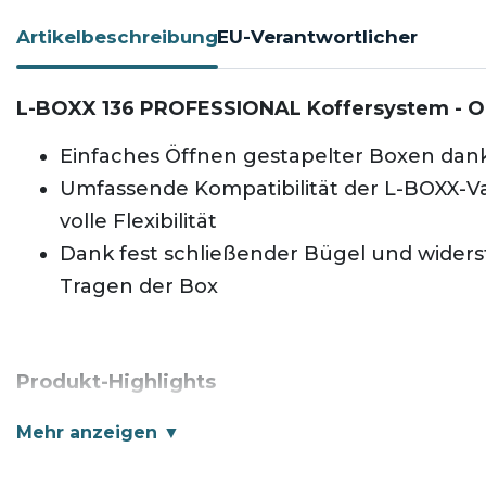
Artikelbeschreibung
EU-Verantwortlicher
L-BOXX 136 PROFESSIONAL Koffersystem -
O
Einfaches Öffnen gestapelter Boxen da
Umfassende Kompatibilität der L-BOXX-V
volle Flexibilität
Dank fest schließender Bügel und widerst
Tragen der Box
Produkt-Highlights
Die L-BOXX 136 bietet eine verbesserte Aufb
Klickmechanismus der L-BOXX ermöglicht ei