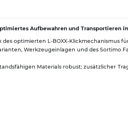
ptimiertes Aufbewahren und Transportieren i
nk des optimierten L-BOXX-Klickmechanismus
arianten, Werkzeugeinlagen und des Sortimo F
andsfähigen Materials robust; zusätzlicher Tra
ewahrungs- und Transportlösung im Rahmen des
nfaches Öffnen gestapelter Boxen für bequeme