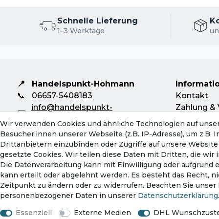
Schnelle Lieferung
K
1–3 Werktage
un
📍
Handelspunkt-Hohmann
Informati
📞
06657-5408183
Kontakt
info@handelspunkt-
Zahlung & 
✉️
hohmann.de
Rückversa
Wir verwenden Cookies und ähnliche Technologien auf unse
Mo-Do: 08:00 - 16:30 Uhr
Servicebeg
Besucher:innen unserer Webseite (z.B. IP-Adresse), um z.B. 
Fr: 08:00 - 13:00 Uhr
Hinweise z
Drittanbietern einzubinden oder Zugriffe auf unsere Website 
Batterieen
gesetzte Cookies. Wir teilen diese Daten mit Dritten, die wi
Die Datenverarbeitung kann mit Einwilligung oder aufgrund 
kann erteilt oder abgelehnt werden. Es besteht das Recht, ni
Zeitpunkt zu ändern oder zu widerrufen. Beachten Sie unser
personenbezogener Daten in unserer
Daten­schutz­erklärung
Impressum
Daten
Essenziell
Externe Medien
DHL Wunschzuste