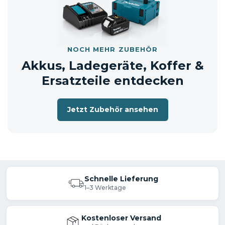
Lieferumfang
Akku-Kartuschenpistole DCG180Z
NOCH MEHR ZUBEHÖR
Akkus, Ladegeräte, Koffer &
solo = ohne Akku und ohne Ladegerät
Ersatzteile entdecken
📦 Versandhinweis: Die Lieferung erfolgt
Jetzt Zubehör ansehen
entweder im Originalkarton oder in
einem neutralen Versandkarton.
Schnelle Lieferung
1–3 Werktage
Kostenloser Versand