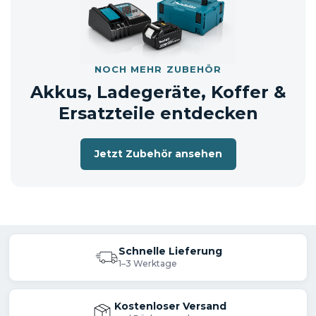
Lieferumfang
Akku-Kartuschenpistole DCG180ZX
NOCH MEHR ZUBEHÖR
Akkus, Ladegeräte, Koffer &
Ersatzteile entdecken
solo = ohne Akku und ohne Ladegerät
Jetzt Zubehör ansehen
📦 Versandhinweis: Die Lieferung erfolgt
entweder im Originalkarton oder in
einem neutralen Versandkarton.
Schnelle Lieferung
1–3 Werktage
Kostenloser Versand