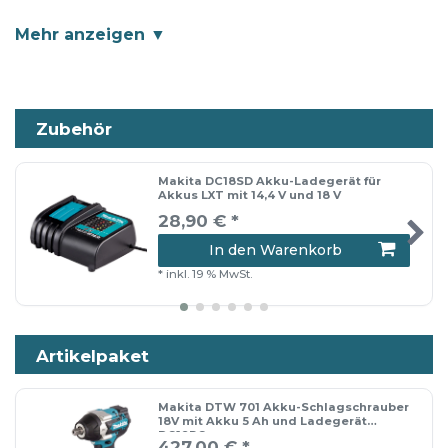
Energienutzung. Eine Doppel-LED hilft bei
schwierigen Lichtverhältnissen.
Zubehör
Spezifikation
Bürstenloser, wartungsfreier und
Makita DC18SD Akku-Ladegerät für
Akkus LXT mit 14,4 V und 18 V
langlebiger Motor
28,90 € *
Mit LED-Licht
In den Warenkorb
Tiefentladeschutz. Das Gerät schaltet
*
inkl. 19 % MwSt.
automatisch ab, wenn der Akku fast
leer ist.
Artikelpaket
XPT - Extreme Protection Technology.
Optimaler Schutz gegen Staub und
Makita DTW 701 Akku-Schlagschrauber
Spritzwasser auch unter harten
18V mit Akku 5 Ah und Ladegerät
DC18RC
427,00 € *