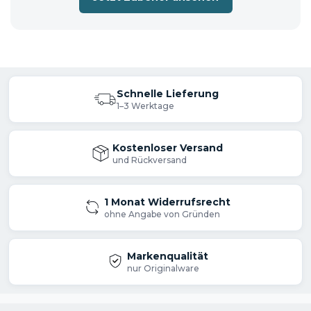
19,0 m/s
K-Wert Vibration 2,0 m/s
Schnelle Lieferung
Lieferumfang
1–3 Werktage
Akku-Schlagschrauber DTW701Z
Kostenloser Versand
und Rückversand
solo = ohne Akku und ohne Ladegerät
1 Monat Widerrufsrecht
ohne Angabe von Gründen
📦 Versandhinweis: Die Lieferung erfolgt
entweder im Originalkarton oder in
Markenqualität
nur Originalware
einem neutralen Versandkarton.