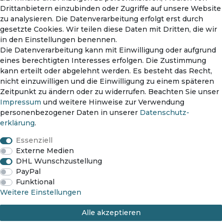
Drittanbietern einzubinden oder Zugriffe auf unsere Website
zu analysieren. Die Datenverarbeitung erfolgt erst durch
gesetzte Cookies. Wir teilen diese Daten mit Dritten, die wir
in den Einstellungen benennen.
Die Datenverarbeitung kann mit Einwilligung oder aufgrund
eines berechtigten Interesses erfolgen. Die Zustimmung
kann erteilt oder abgelehnt werden. Es besteht das Recht,
nicht einzuwilligen und die Einwilligung zu einem späteren
Zahlungsmethoden
Zeitpunkt zu ändern oder zu widerrufen. Beachten Sie unser
Impressum
und weitere Hinweise zur Verwendung
personenbezogener Daten in unserer
Daten­schutz­
erklärung
.
Versanddienst
Essenziell
Externe Medien
DHL Wunschzustellung
PayPal
Funktional
Impressum
Daten­schutz­erklärung
AGB
Weitere Einstellungen
Alle akzeptieren
Widerrufs­recht
Kontakt
Vertrag widerrufen