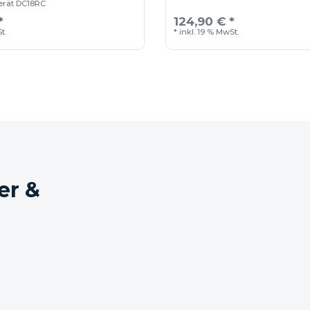
erät DC18RC
*
124,90 € *
t.
*
inkl. 19 % MwSt.
er &