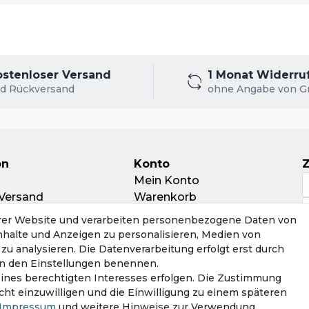
ostenloser Versand
1 Monat Widerru
d Rückversand
ohne Angabe von G
on
Konto
Mein Konto
Versand
Warenkorb
nd
rer Website und verarbeiten personenbezogene Daten von
leitschein
Inhalte und Anzeigen zu personalisieren, Medien von
ur
zu analysieren. Die Datenverarbeitung erfolgt erst durch
tsorgung
r in den Einstellungen benennen.
eines berechtigten Interesses erfolgen. Die Zustimmung
cht einzuwilligen und die Einwilligung zu einem späteren
Impressum
und weitere Hinweise zur Verwendung