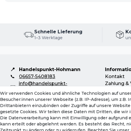
Schnelle Lieferung
K
1–3 Werktage
un
📍
Handelspunkt-Hohmann
Informati
📞
06657-5408183
Kontakt
info@handelspunkt-
Zahlung & 
✉️
hohmann.de
Rückversa
Wir verwenden Cookies und ähnliche Technologien auf unse
Mo-Do: 08:00 - 16:30 Uhr
Servicebeg
Besucher:innen unserer Webseite (z.B. IP-Adresse), um z.B. 
Fr: 08:00 - 13:00 Uhr
Hinweise z
Drittanbietern einzubinden oder Zugriffe auf unsere Website 
Batterieen
gesetzte Cookies. Wir teilen diese Daten mit Dritten, die wi
Die Datenverarbeitung kann mit Einwilligung oder aufgrund 
kann erteilt oder abgelehnt werden. Es besteht das Recht, ni
Zeitpunkt zu ändern oder zu widerrufen. Beachten Sie unser