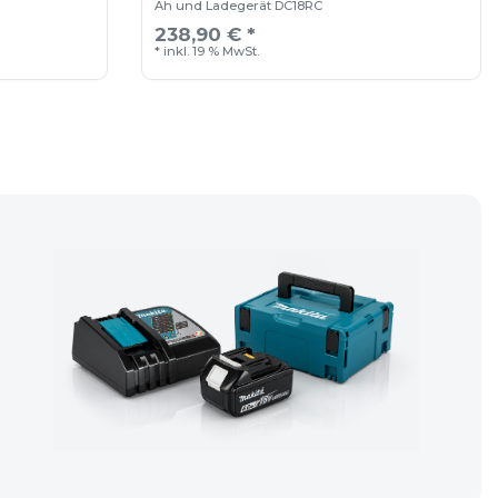
Ah und Ladegerät DC18RC
238,90 € *
*
inkl. 19 % MwSt.