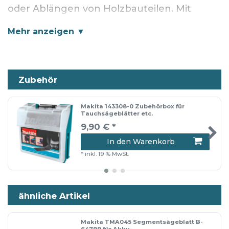
oder Ablängen von Holzbauteilen. Mit
Starlock-Aufnahme für eine maximale
Kraftübertragung und einen schnellen
Blattwechsel.
Zubehör
geeignet für
Makita 143308-0 Zubehörbox für
Tauchsägeblätter etc.
Akku-Multifunktionswerkzeug DTM51
9,90 € *
Akku-Multifunktionswerkzeug TM30D
In den Warenkorb
*
inkl. 19 % MwSt.
Technische Daten
ähnliche Artikel
Breite 32 mm
Zähne pro Zoll 18
Makita TMA045 Segmentsägeblatt B-