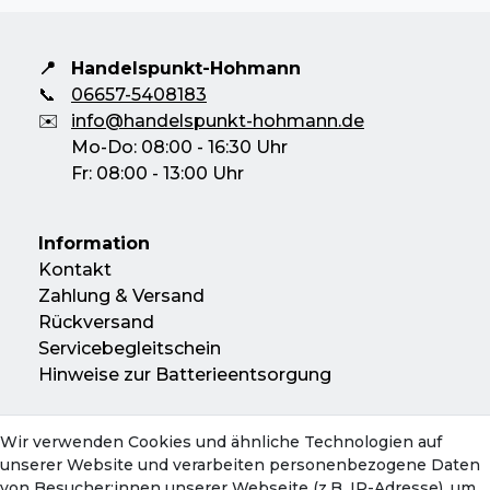
📍
Handelspunkt-Hohmann
📞
06657-5408183
✉️
info@handelspunkt-hohmann.de
Mo-Do: 08:00 - 16:30 Uhr
Fr: 08:00 - 13:00 Uhr
Information
Kontakt
Zahlung & Versand
Rückversand
Servicebegleitschein
Hinweise zur Batterieentsorgung
Wir verwenden Cookies und ähnliche Technologien auf
Konto
unserer Website und verarbeiten personenbezogene Daten
Mein Konto
von Besucher:innen unserer Webseite (z.B. IP-Adresse), um