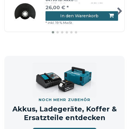
64799 für Akku-
Material HCS
Multifunktionswerkzeug DTM51
26,00 € *
Arbeitslänge 50 mm
In den Warenkorb
*
inkl. 19 % MwSt.
Lieferumfang
Tauchsägeblatt
📦 Versandhinweis: Die Lieferung erfolgt
entweder im Originalkarton oder in
einem neutralen Versandkarton.
NOCH MEHR ZUBEHÖR
Akkus, Ladegeräte, Koffer &
Ersatzteile entdecken