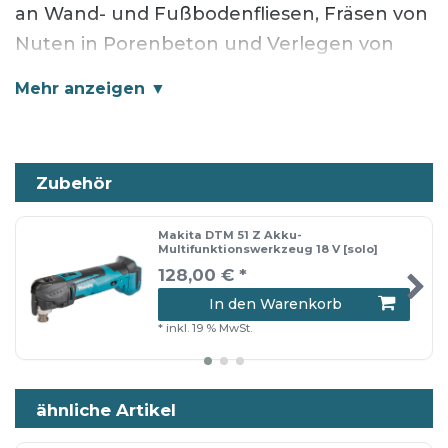
an Wand- und Fußbodenfliesen, Fräsen von
Nuten in Porenbeton und Verlegen von
Kabeln und Rohren unter Putz. Mit
Starlock-Aufnahme für eine maximale
Kraftübertragung und einen schnellen
Blattwechsel.
Zubehör
Makita DTM 51 Z Akku-
geeignet für
Multifunktionswerkzeug 18 V [solo]
128,00 € *
Akku-Multifunktionswerkzeug DTM51
In den Warenkorb
Akku-Multifunktionswerkzeug TM30D
*
inkl. 19 % MwSt.
ähnliche Artikel
Lieferumfang