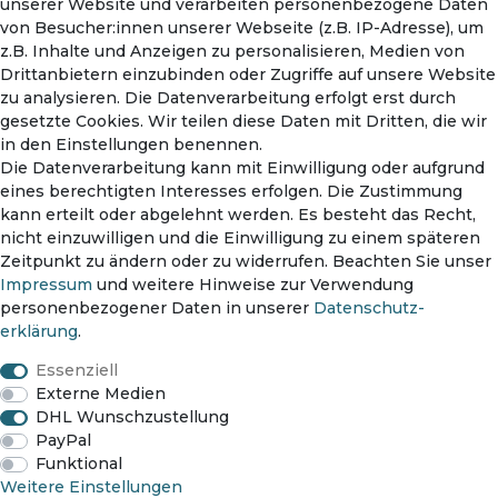
unserer Website und verarbeiten personenbezogene Daten
Mein Konto
von Besucher:innen unserer Webseite (z.B. IP-Adresse), um
Warenkorb
z.B. Inhalte und Anzeigen zu personalisieren, Medien von
Drittanbietern einzubinden oder Zugriffe auf unsere Website
zu analysieren. Die Datenverarbeitung erfolgt erst durch
gesetzte Cookies. Wir teilen diese Daten mit Dritten, die wir
in den Einstellungen benennen.
Die Datenverarbeitung kann mit Einwilligung oder aufgrund
eines berechtigten Interesses erfolgen. Die Zustimmung
kann erteilt oder abgelehnt werden. Es besteht das Recht,
nicht einzuwilligen und die Einwilligung zu einem späteren
Zahlungsmethoden
Zeitpunkt zu ändern oder zu widerrufen. Beachten Sie unser
Impressum
und weitere Hinweise zur Verwendung
personenbezogener Daten in unserer
Daten­schutz­
erklärung
.
Versanddienst
Essenziell
Externe Medien
DHL Wunschzustellung
PayPal
Funktional
Impressum
Daten­schutz­erklärung
AGB
Weitere Einstellungen