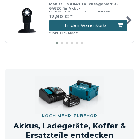
Segmentsägeblatt
Makita TMA048 Tauchsägeblatt B-
64820 für Akku-
Multifunktionswerkzeug DTM51
12,90 € *
In den Warenkorb
*
inkl. 19 % MwSt.
📦 Versandhinweis: Die Lieferung erfolgt
entweder im Originalkarton oder in
einem neutralen Versandkarton.
NOCH MEHR ZUBEHÖR
Akkus, Ladegeräte, Koffer &
Ersatzteile entdecken