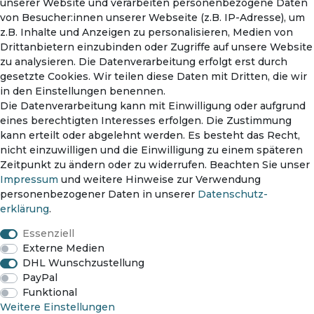
unserer Website und verarbeiten personenbezogene Daten
Mein Konto
von Besucher:innen unserer Webseite (z.B. IP-Adresse), um
Warenkorb
z.B. Inhalte und Anzeigen zu personalisieren, Medien von
Drittanbietern einzubinden oder Zugriffe auf unsere Website
zu analysieren. Die Datenverarbeitung erfolgt erst durch
gesetzte Cookies. Wir teilen diese Daten mit Dritten, die wir
in den Einstellungen benennen.
Die Datenverarbeitung kann mit Einwilligung oder aufgrund
eines berechtigten Interesses erfolgen. Die Zustimmung
kann erteilt oder abgelehnt werden. Es besteht das Recht,
nicht einzuwilligen und die Einwilligung zu einem späteren
Zahlungsmethoden
Zeitpunkt zu ändern oder zu widerrufen. Beachten Sie unser
Impressum
und weitere Hinweise zur Verwendung
personenbezogener Daten in unserer
Daten­schutz­
erklärung
.
Versanddienst
Essenziell
Externe Medien
DHL Wunschzustellung
PayPal
Funktional
Impressum
Daten­schutz­erklärung
AGB
Weitere Einstellungen