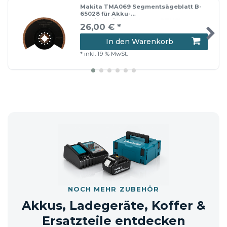
Makita TMA069 Segmentsägeblatt B-
65028 für Akku-
Multifunktionswerkzeug DTM51
26,00 € *
In den Warenkorb
📦 Versandhinweis: Die Lieferung erfolgt
*
inkl. 19 % MwSt.
entweder im Originalkarton oder in
einem neutralen Versandkarton.
NOCH MEHR ZUBEHÖR
Akkus, Ladegeräte, Koffer &
Ersatzteile entdecken